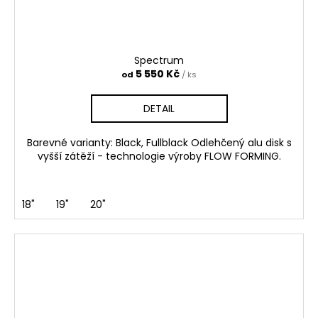
Spectrum
5 550 Kč
od
/ ks
DETAIL
Barevné varianty: Black, Fullblack Odlehčený alu disk s
vyšší zátěží - technologie výroby FLOW FORMING.
18"
19"
20"