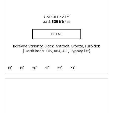
GMP ULTRIVITY
4 835 Kč
od
/ ks
DETAIL
Barevné varianty: Black, Antracit, Bronze, Fullblack
(Certifikace: TÜV, KBA, ABE, Typový list)
18"
19"
20"
21"
22"
23"