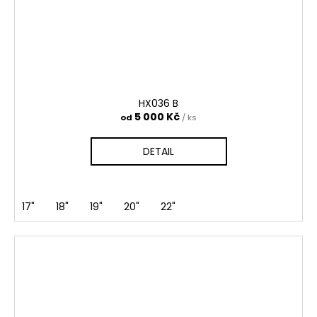
HX036 B
5 000 Kč
od
/ ks
DETAIL
17"
18"
19"
20"
22"