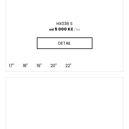
HX036 S
5 000 Kč
od
/ ks
DETAIL
17"
18"
19"
20"
22"