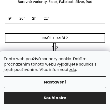
Barevné varianty: Black, Fullblack, Silver, Red
19"
20"
21"
22"
NAČÍST DALŠÍ 2
S
1
2
t
O
r
26
položek celkem
v
Tento web používá soubory cookie. Dalším
á
NAHORU
l
n
procházením tohoto webu vyjadřujete souhlas s
k
á
jejich používáním.. Více informací
zde
.
o
d
Z
v
a
Nastavení
á
á
c
Facebook
n
p
í
í
p
a
Souhlasím
r
V případě jakýchkoliv dotazů neváhejte volat 603 449 287.
t
v
í