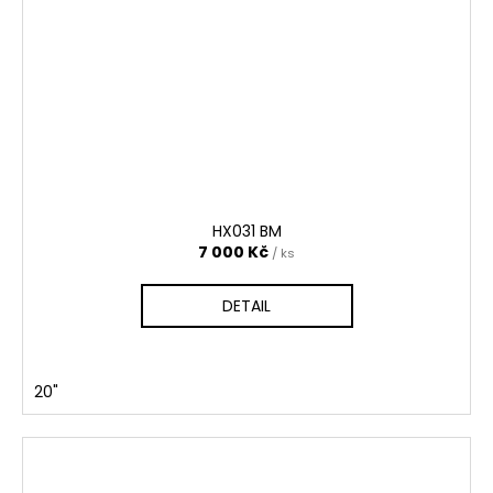
HX031 BM
7 000 Kč
/ ks
DETAIL
20"