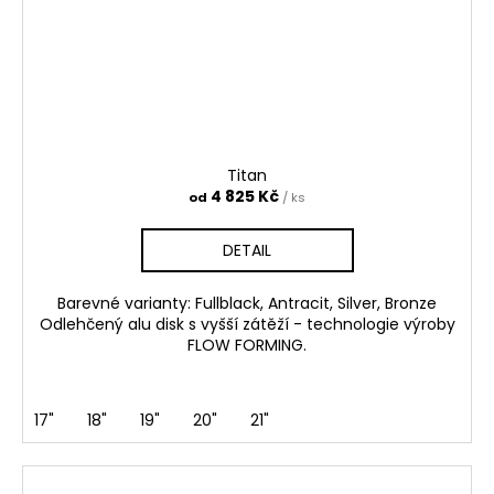
Titan
4 825 Kč
od
/ ks
DETAIL
Barevné varianty: Fullblack, Antracit, Silver, Bronze
Odlehčený alu disk s vyšší zátěží - technologie výroby
FLOW FORMING.
17"
18"
19"
20"
21"