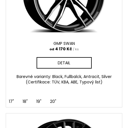
č
o
u
d
j
e
u
m
k
e
t
ů
GMP SWAN
GRAVITY
4 170 Kč
od
/ ks
5
725
DETAIL
Kč
Barevné varianty: Black, Fullbalck, Antracit, Silver
(Certifikace: TÜV, KBA, ABE, Typový list)
17"
18"
19"
20"