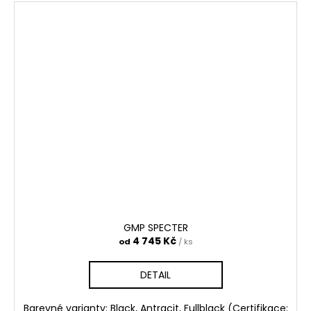
GMP SPECTER
4 745 Kč
od
/ ks
DETAIL
Barevné varianty: Black, Antracit, Fullblack (Certifikace: