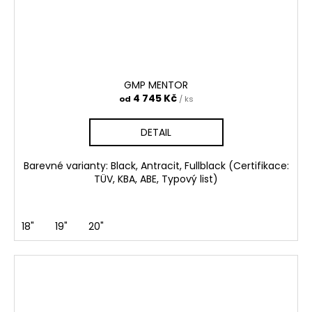
GMP MENTOR
4 745 Kč
od
/ ks
DETAIL
Barevné varianty: Black, Antracit, Fullblack (Certifikace:
TÜV, KBA, ABE, Typový list)
18"
19"
20"