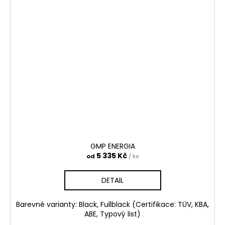
GMP ENERGIA
5 335 Kč
od
/ ks
DETAIL
Barevné varianty: Black, Fullblack (Certifikace: TÜV, KBA,
ABE, Typový list)