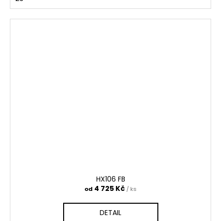
HX106 FB
4 725 Kč
od
/ ks
DETAIL