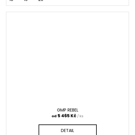
GMP REBEL
5 465 Kč
od
/ ks
DETAIL