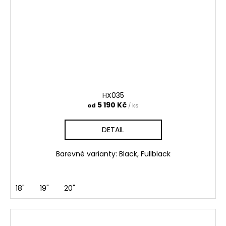
HX035
5 190 Kč
od
/ ks
DETAIL
Barevné varianty: Black, Fullblack
18"
19"
20"