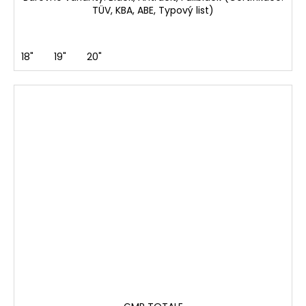
TÜV, KBA, ABE, Typový list)
18"
19"
20"