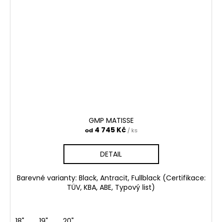
GMP MATISSE
4 745 Kč
od
/ ks
DETAIL
Barevné varianty: Black, Antracit, Fullblack (Certifikace:
TÜV, KBA, ABE, Typový list)
18"
19"
20"