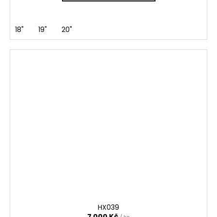
18"
19"
20"
HX039
7 000 Kč
/ ks