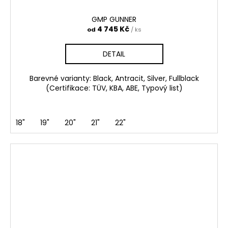
GMP GUNNER
4 745 Kč
od
/ ks
DETAIL
Barevné varianty: Black, Antracit, Silver, Fullblack
(Certifikace: TÜV, KBA, ABE, Typový list)
18"
19"
20"
21"
22"