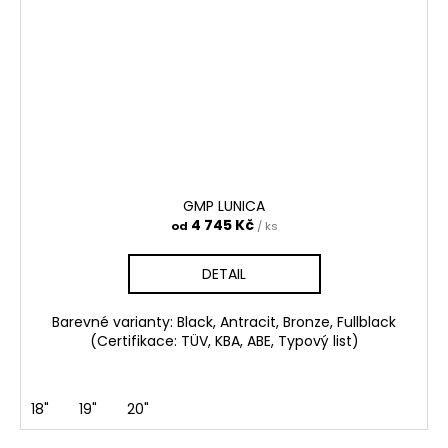
GMP LUNICA
4 745 Kč
od
/ ks
DETAIL
Barevné varianty: Black, Antracit, Bronze, Fullblack
(Certifikace: TÜV, KBA, ABE, Typový list)
18"
19"
20"