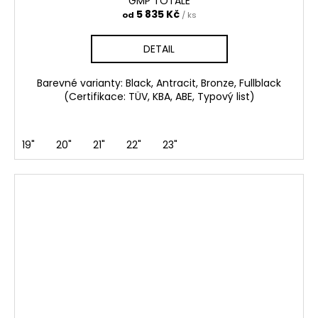
GMP TOTALE
5 835 Kč
od
/ ks
DETAIL
Barevné varianty: Black, Antracit, Bronze, Fullblack
(Certifikace: TÜV, KBA, ABE, Typový list)
19"
20"
21"
22"
23"