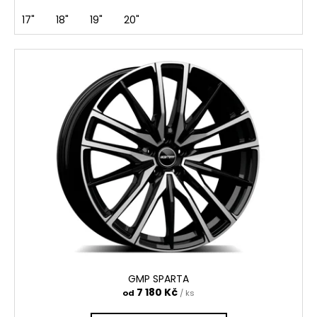
17"
18"
19"
20"
GMP SPARTA
7 180 Kč
od
/ ks