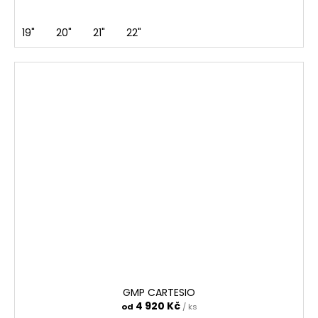
19"
20"
21"
22"
GMP CARTESIO
4 920 Kč
od
/ ks