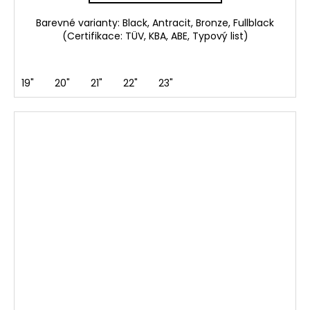
Barevné varianty: Black, Antracit, Bronze, Fullblack
(Certifikace: TÜV, KBA, ABE, Typový list)
19"
20"
21"
22"
23"