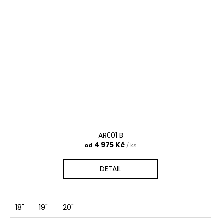
AR001 B
4 975 Kč
od
/ ks
DETAIL
18"
19"
20"