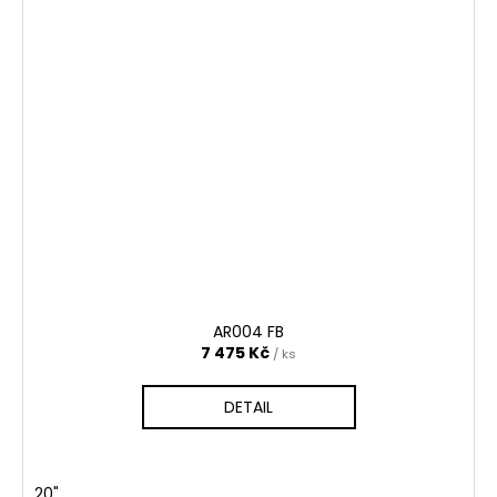
AR004 FB
7 475 Kč
/ ks
DETAIL
20"