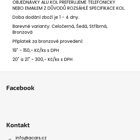
OBJEDNÁVKY ALU KOL PREFERUJEME TELEFONICKY
NEBO EMAILEM Z DŮVODŮ ROZSÁHLÉ SPECIFIKACE KOL.
Doba dodání zboží je 1 - 4 dny.
Barevné varianty: Celočerná, Šedá, Stříbrná,
Bronzová
Připlatek za bronzové provedení:
19" - 150,- Kč/ks s DPH
20" a 21" - 300,- Kč/ks s DPH
Z
á
Facebook
p
a
t
í
Kontakt
info
@
acars.cz