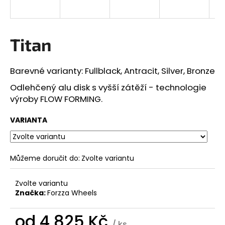
a
j
í
Titan
t
?
Barevné varianty: Fullblack, Antracit, Silver, Bronze
Odlehčený alu disk s vyšší zátěží - technologie
výroby FLOW FORMING.
HLEDAT
VARIANTA
Můžeme doručit do:
Zvolte variantu
D
o
p
Zvolte variantu
o
Značka:
Forzza Wheels
r
u
od
4 825 Kč
/ ks