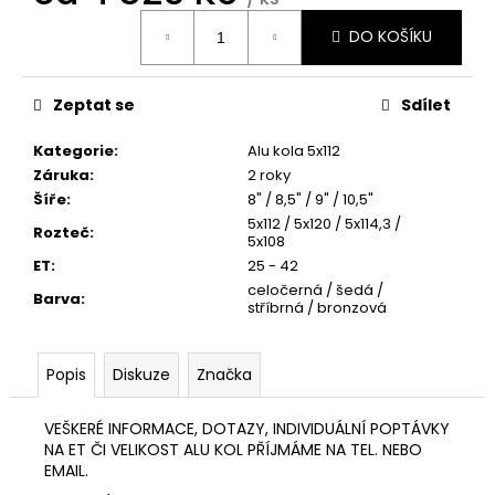
č
Měrná
u
DO KOŠÍKU
cena:
j
e
m
Zeptat se
Sdílet
e
Kategorie
:
Alu kola 5x112
Záruka
:
2 roky
GRAVITY
Šíře
:
8" / 8,5" / 9" / 10,5"
5
5x112 / 5x120 / 5x114,3 /
Rozteč
:
725
5x108
Kč
ET
:
25 - 42
celočerná / šedá /
Barva
:
stříbrná / bronzová
Popis
Diskuze
Značka
VEŠKERÉ INFORMACE, DOTAZY, INDIVIDUÁLNÍ POPTÁVKY
NA ET ČI VELIKOST ALU KOL PŘÍJMÁME NA TEL. NEBO
EMAIL.