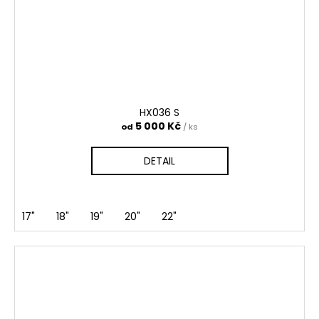
HX036 S
5 000 Kč
od
/ ks
DETAIL
17"
18"
19"
20"
22"