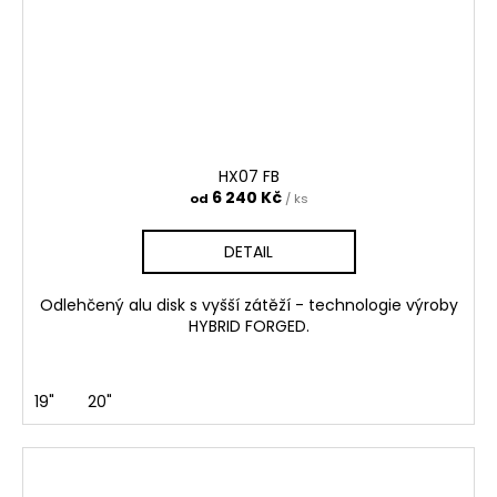
HX07 FB
6 240 Kč
od
/ ks
DETAIL
Odlehčený alu disk s vyšší zátěží - technologie výroby
HYBRID FORGED.
19"
20"