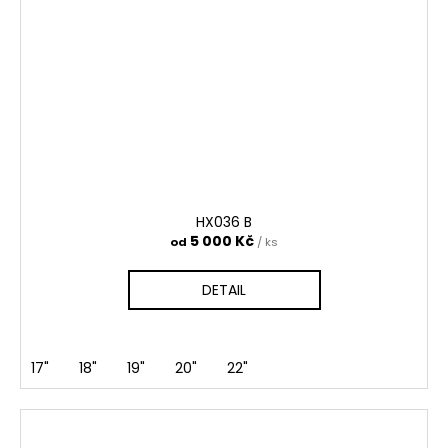
HX036 B
5 000 Kč
od
/ ks
DETAIL
17"
18"
19"
20"
22"