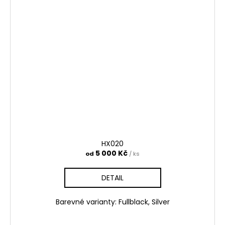
HX020
5 000 Kč
od
/ ks
DETAIL
Barevné varianty: Fullblack, Silver