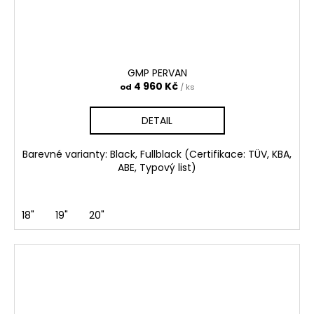
GMP PERVAN
4 960 Kč
od
/ ks
DETAIL
Barevné varianty: Black, Fullblack (Certifikace: TÜV, KBA,
ABE, Typový list)
18"
19"
20"