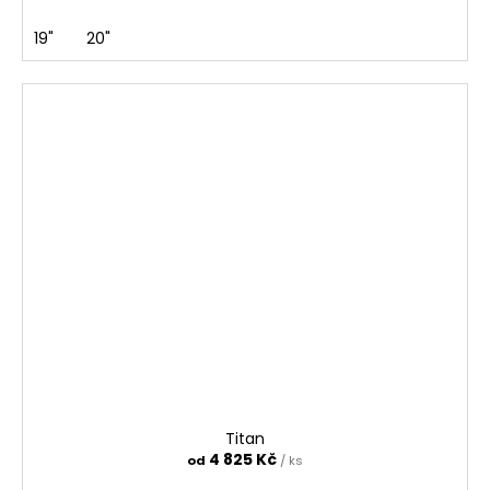
19"
20"
Titan
4 825 Kč
od
/ ks