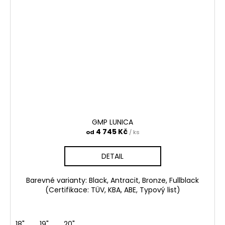
GMP LUNICA
4 745 Kč
od
/ ks
DETAIL
Barevné varianty: Black, Antracit, Bronze, Fullblack
(Certifikace: TÜV, KBA, ABE, Typový list)
18"
19"
20"