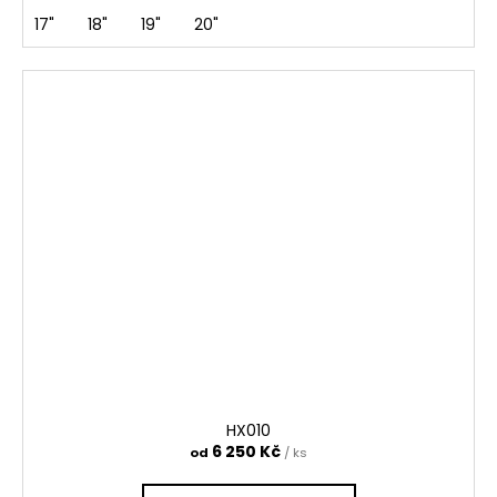
17"
18"
19"
20"
HX010
6 250 Kč
od
/ ks