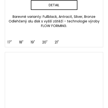
DETAIL
Barevné varianty: Fullblack, Antracit, Silver, Bronze
Odlehčený alu disk s vyšší zátěží - technologie výroby
FLOW FORMING.
17"
18"
19"
20"
21"