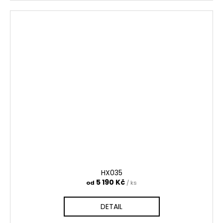
HX035
5 190 Kč
od
/ ks
DETAIL