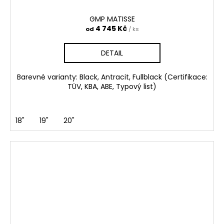
GMP MATISSE
4 745 Kč
od
/ ks
DETAIL
Barevné varianty: Black, Antracit, Fullblack (Certifikace:
TÜV, KBA, ABE, Typový list)
18"
19"
20"