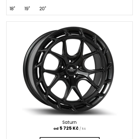
18"
19"
20"
Saturn
5 725 Kč
od
/ ks