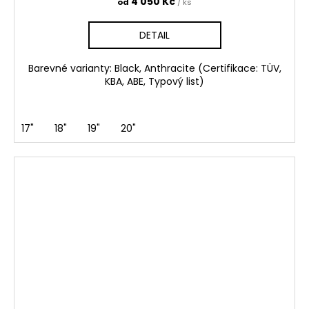
4 050 Kč
od
/ ks
DETAIL
Barevné varianty: Black, Anthracite (Certifikace: TÜV,
KBA, ABE, Typový list)
17"
18"
19"
20"