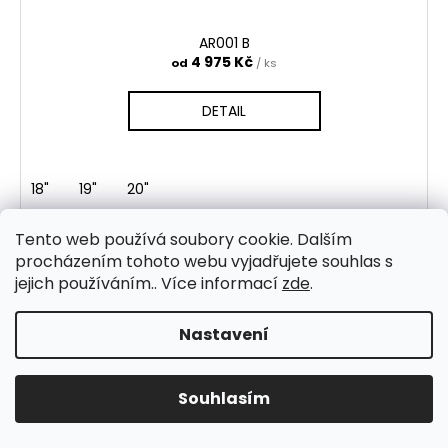
AR001 B
4 975 Kč
od
/ ks
DETAIL
18"
19"
20"
Tento web používá soubory cookie. Dalším
procházením tohoto webu vyjadřujete souhlas s
NAČÍST DALŠÍ 4
jejich používáním.. Více informací
zde
.
S
1
2
t
O
Nastavení
r
28
položek celkem
v
á
NAHORU
l
n
k
á
Souhlasím
o
V případě jakýchkoliv dotazů neváhejte volat 603 449 287.
d
Z
v
a