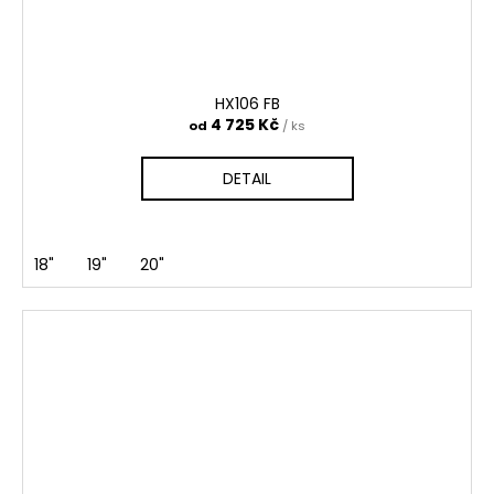
HX106 FB
4 725 Kč
od
/ ks
DETAIL
18"
19"
20"