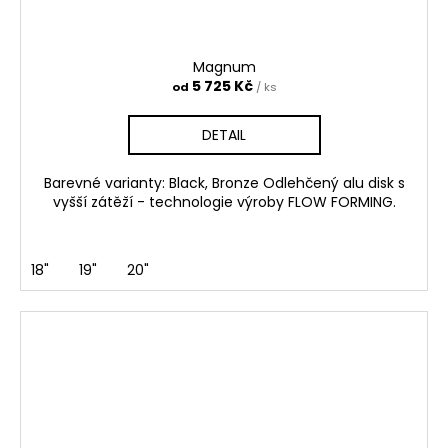
Magnum
5 725 Kč
od
/ ks
DETAIL
Barevné varianty: Black, Bronze Odlehčený alu disk s
vyšší zátěží - technologie výroby FLOW FORMING.
18"
19"
20"