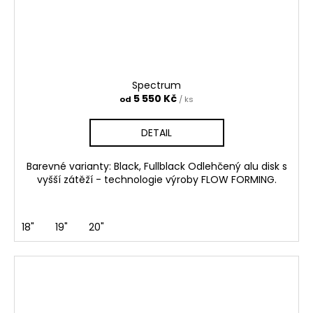
Spectrum
5 550 Kč
od
/ ks
DETAIL
Barevné varianty: Black, Fullblack Odlehčený alu disk s
vyšší zátěží - technologie výroby FLOW FORMING.
18"
19"
20"