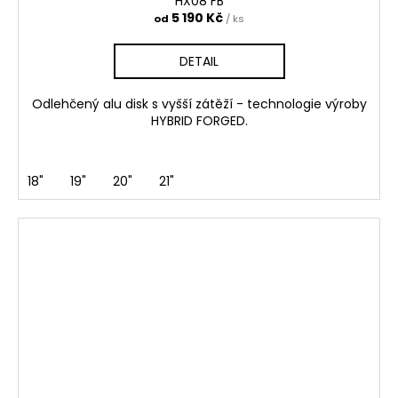
HX08 FB
5 190 Kč
od
/ ks
DETAIL
Odlehčený alu disk s vyšší zátěží - technologie výroby
HYBRID FORGED.
18"
19"
20"
21"