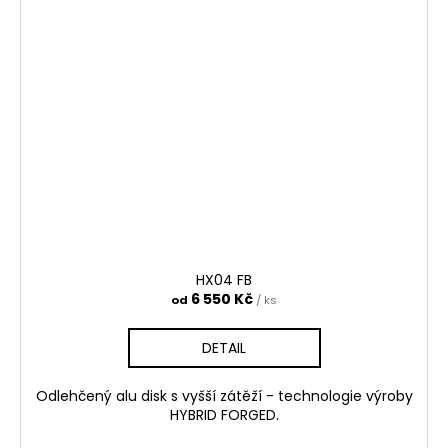
HX04 FB
6 550 Kč
od
/ ks
DETAIL
Odlehčený alu disk s vyšší zátěží - technologie výroby
HYBRID FORGED.