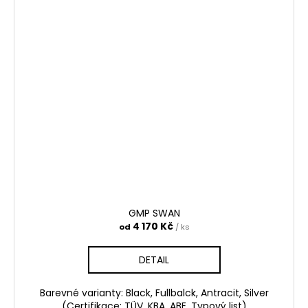
GMP SWAN
4 170 Kč
od
/ ks
DETAIL
Barevné varianty: Black, Fullbalck, Antracit, Silver
(Certifikace: TÜV, KBA, ABE, Typový list)