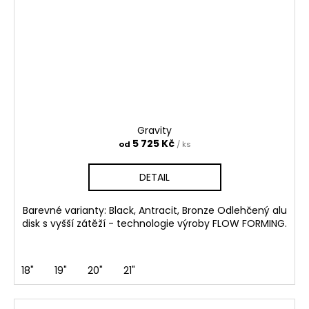
Gravity
5 725 Kč
od
/ ks
DETAIL
Barevné varianty: Black, Antracit, Bronze Odlehčený alu
disk s vyšší zátěží - technologie výroby FLOW FORMING.
18"
19"
20"
21"