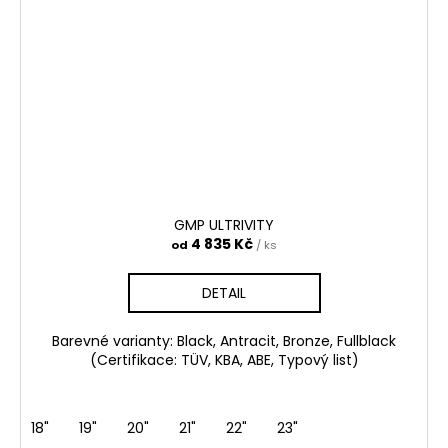
GMP ULTRIVITY
4 835 Kč
od
/ ks
DETAIL
Barevné varianty: Black, Antracit, Bronze, Fullblack
(Certifikace: TÜV, KBA, ABE, Typový list)
18"
19"
20"
21"
22"
23"