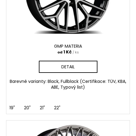
č
o
u
d
j
e
u
m
k
e
t
ů
GMP MATERIA
GMP
1 Kč
od
/ ks
BOOSTER
4
DETAIL
050
Kč
Barevné varianty: Black, Fullblack (Certifikace: TÜV, KBA,
ABE, Typový list)
19"
20"
21"
22"