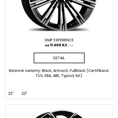
č
o
u
d
j
e
u
m
k
e
t
ů
GMP EXPERIENCE
GMP
11 400 Kč
od
/ ks
BOOSTER
4
DETAIL
050
Kč
Barevné varianty: Black, Antracit, Fullblack (Certifikace:
TÜV, KBA, ABE, Typový list)
22"
23"