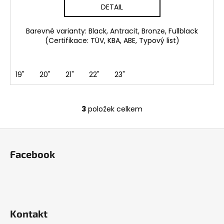
DETAIL
Barevné varianty: Black, Antracit, Bronze, Fullblack
(Certifikace: TÜV, KBA, ABE, Typový list)
19"
20"
21"
22"
23"
3
položek celkem
O
v
Z
l
á
á
Facebook
d
p
a
a
c
t
í
í
p
r
Kontakt