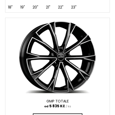
18"
19"
20"
21"
22"
23"
GMP TOTALE
5 835 Kč
od
/ ks