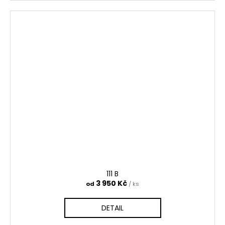
111 B
3 950 Kč
od
/ ks
DETAIL