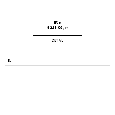
115 B
4 225 Kč
/ ks
DETAIL
16"