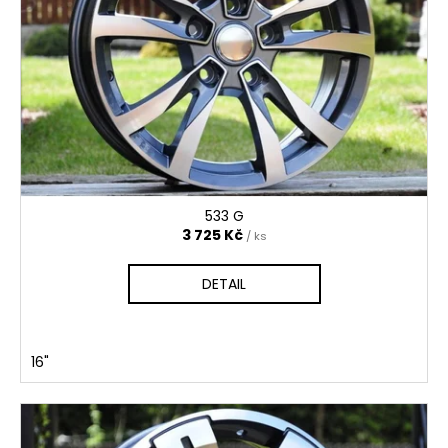
533 G
3 725 Kč
/ ks
DETAIL
16"