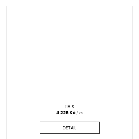
118 S
4 225 Kč
/ ks
DETAIL