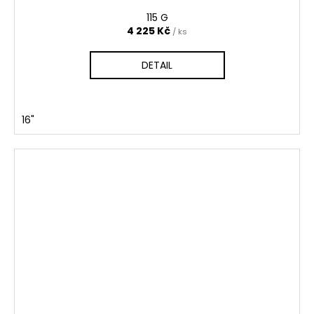
115 G
4 225 Kč
/ ks
DETAIL
16"