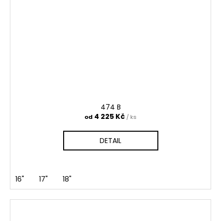
474 B
4 225 Kč
od
/ ks
DETAIL
16"
17"
18"