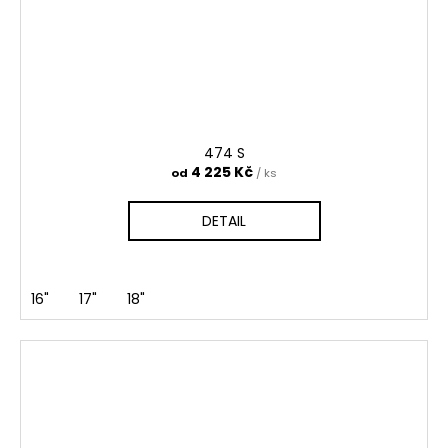
474 S
4 225 Kč
od
/ ks
DETAIL
16"
17"
18"