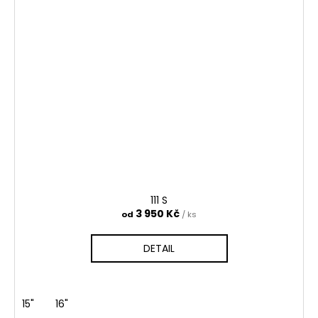
111 S
3 950 Kč
od
/ ks
DETAIL
15"
16"