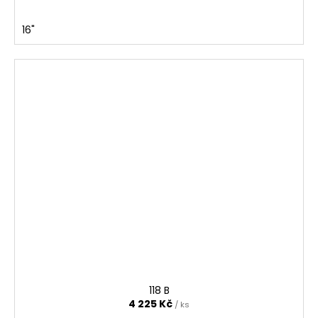
16"
118 B
4 225 Kč
/ ks