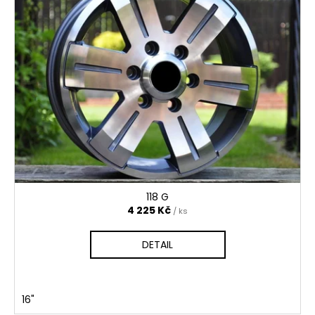
118 G
4 225 Kč
/ ks
DETAIL
16"