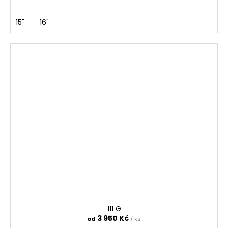
15"
16"
111 G
3 950 Kč
od
/ ks