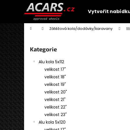
K
Přejít
na
o
Vytvořit nabídk
obsah
Zpět
Zpět
š
do
do
í
Domů
Zátěžová kola/dodávky/karavany
11
obchodu
obchodu
k
P
o
Přeskočit
Kategorie
s
kategorie
t
Alu kola 5x112
r
velikost 17"
a
velikost 18"
n
velikost 19"
n
velikost 20"
í
velikost 21"
p
velikost 22"
a
velikost 23"
n
Alu kola 5x120
GMP MENTOR
e
velikost 17"