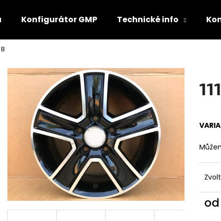
u
Konfigurátor GMP
Technické info
Ko
1 B
Co potřebujete najít?
11
HLEDAT
VARI
Doporučujeme
Můžem
Zvol
o
Měr
GMP LUNICA
GRAVITY