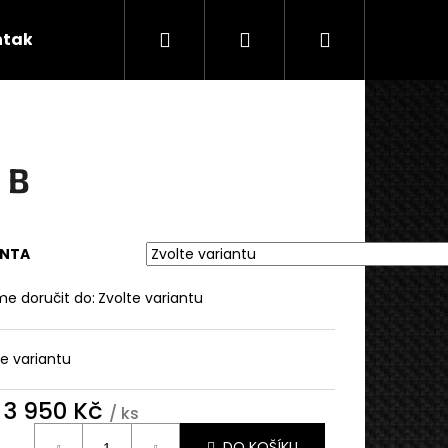
Hledat
Přihlášení
Nákupní
ntakty
Značky
košík
1 B
ANTA
e doručit do:
Zvolte variantu
te variantu
d
3 950 Kč
/ ks
ná
DO KOŠÍKU