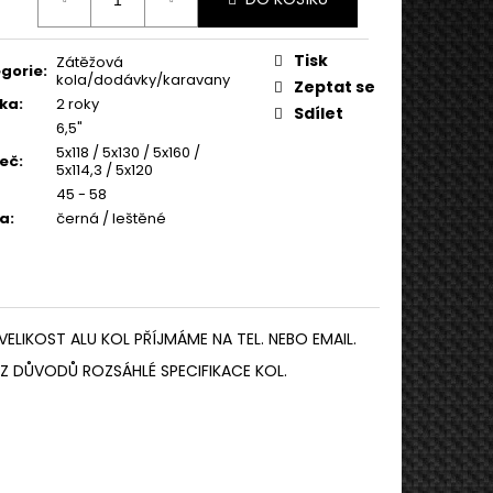
:
Tisk
Zátěžová
gorie
:
kola/dodávky/karavany
Zeptat se
ka
:
2 roky
Sdílet
6,5"
5x118 / 5x130 / 5x160 /
eč
:
5x114,3 / 5x120
45 - 58
va
:
černá / leštěné
VELIKOST ALU KOL PŘÍJMÁME NA TEL. NEBO EMAIL.
Z DŮVODŮ ROZSÁHLÉ SPECIFIKACE KOL.