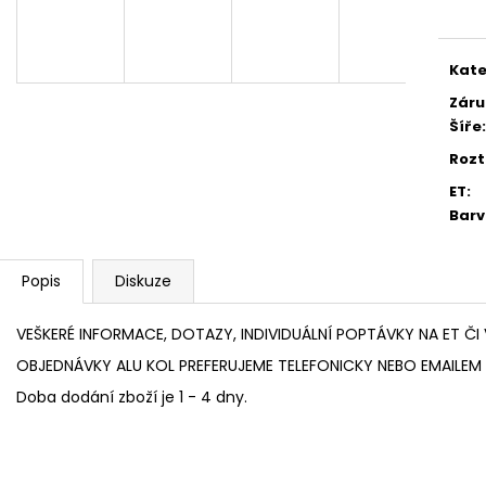
cena
4 745 Kč
5 725 Kč
Kate
Záru
Šíře
:
Rozt
ET
:
Bar
Popis
Diskuze
VEŠKERÉ INFORMACE, DOTAZY, INDIVIDUÁLNÍ POPTÁVKY NA ET ČI 
OBJEDNÁVKY ALU KOL PREFERUJEME TELEFONICKY NEBO EMAILEM 
Doba dodání zboží je 1 - 4 dny.