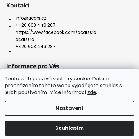
r
Kontakt
v
k
info
@
acars.cz
y
+420 603 449 287
v
https://www.facebook.com/acarssro
ý
acarssro
p
+420 603 449 287
i
s
Informace pro Vás
u
Tento web používá soubory cookie. Dalším
Napište nám
procházením tohoto webu vyjadřujete souhlas s
Obchodní podmínky
jejich používáním.. Více informací
zde
.
Podmínky ochrany osobních údajů
Nastavení
Vytvořil Shoptet
Copyright 2026
ACARS s.r.o.
. Všechna práva vyhrazena.
Souhlasím
Upravit nastavení cookies
V případě jakýchkoliv dotazů neváhejte volat 603 449 287.