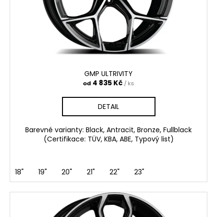
č
o
u
d
j
e
u
m
k
e
t
ů
GMP ULTRIVITY
GMP
4 835 Kč
od
/ ks
ULTRIVITY
4
DETAIL
835
Kč
Barevné varianty: Black, Antracit, Bronze, Fullblack
(Certifikace: TÜV, KBA, ABE, Typový list)
18"
19"
20"
21"
22"
23"