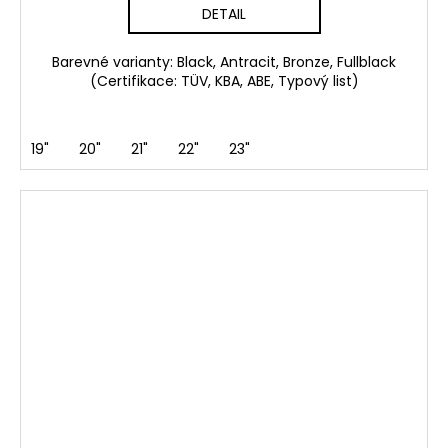
DETAIL
Barevné varianty: Black, Antracit, Bronze, Fullblack
(Certifikace: TÜV, KBA, ABE, Typový list)
19"
20"
21"
22"
23"