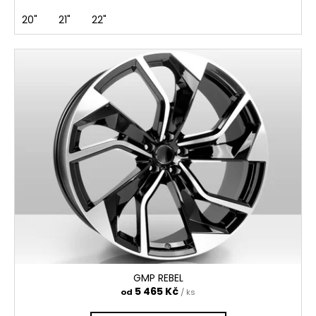
20"
21"
22"
GMP REBEL
5 465 Kč
od
/ ks