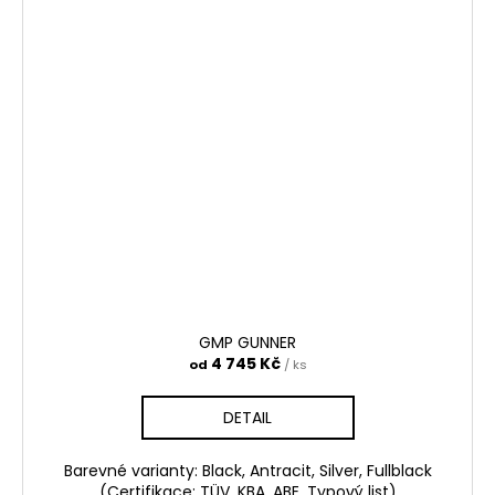
GMP GUNNER
4 745 Kč
od
/ ks
DETAIL
Barevné varianty: Black, Antracit, Silver, Fullblack
(Certifikace: TÜV, KBA, ABE, Typový list)