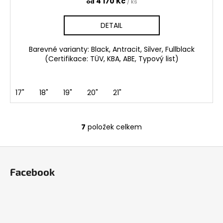
4 170 Kč
od
/ ks
DETAIL
Barevné varianty: Black, Antracit, Silver, Fullblack
(Certifikace: TÜV, KBA, ABE, Typový list)
17"
18"
19"
20"
21"
7
položek celkem
O
v
Z
l
á
á
Facebook
d
p
a
a
c
t
í
í
p