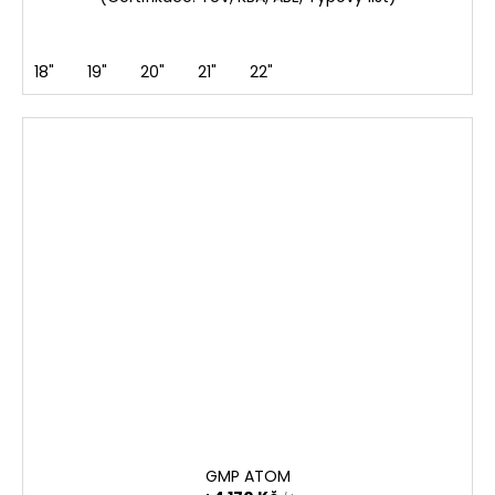
18"
19"
20"
21"
22"
GMP ATOM