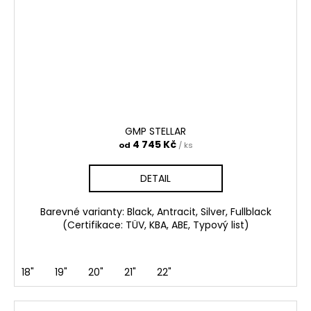
GMP STELLAR
4 745 Kč
od
/ ks
DETAIL
Barevné varianty: Black, Antracit, Silver, Fullblack
(Certifikace: TÜV, KBA, ABE, Typový list)
18"
19"
20"
21"
22"