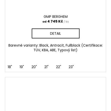
GMP BERGHEM
4 745 Kč
od
/ ks
DETAIL
Barevné varianty: Black, Antracit, Fullblack (Certifikace:
TÜV, KBA, ABE, Typový list)
18"
19"
20"
21"
22"
23"