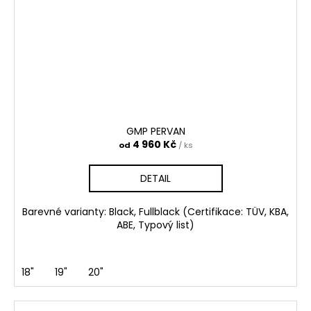
GMP PERVAN
4 960 Kč
od
/ ks
DETAIL
Barevné varianty: Black, Fullblack (Certifikace: TÜV, KBA,
ABE, Typový list)
18"
19"
20"