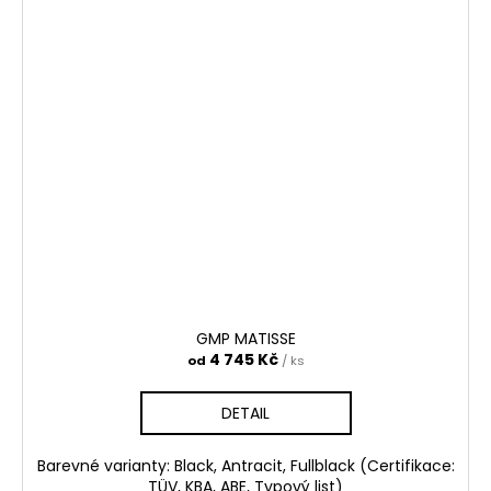
GMP MATISSE
4 745 Kč
od
/ ks
DETAIL
Barevné varianty: Black, Antracit, Fullblack (Certifikace:
TÜV, KBA, ABE, Typový list)