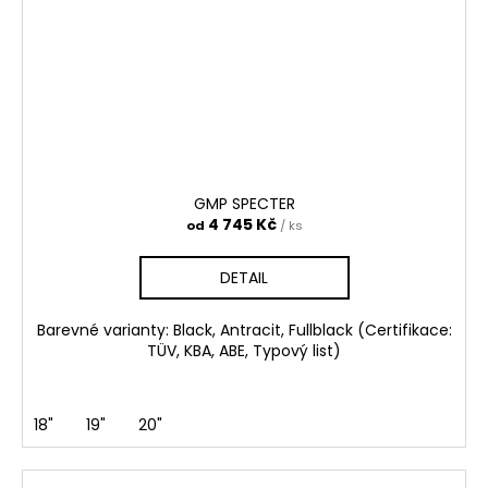
GMP SPECTER
4 745 Kč
od
/ ks
DETAIL
Barevné varianty: Black, Antracit, Fullblack (Certifikace:
TÜV, KBA, ABE, Typový list)
18"
19"
20"