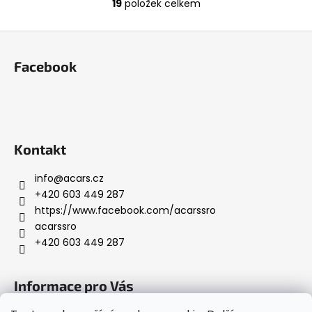
19
položek celkem
O
v
Z
l
á
á
Facebook
d
p
a
a
c
t
í
í
p
r
Kontakt
v
k
info
@
acars.cz
y
+420 603 449 287
v
https://www.facebook.com/acarssro
ý
acarssro
p
+420 603 449 287
i
s
Informace pro Vás
u