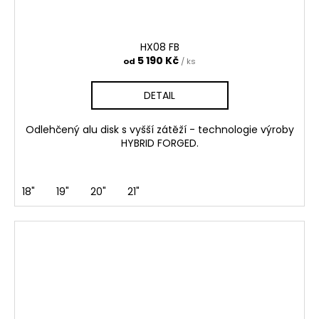
HX08 FB
5 190 Kč
od
/ ks
DETAIL
Odlehčený alu disk s vyšší zátěží - technologie výroby
HYBRID FORGED.
18"
19"
20"
21"