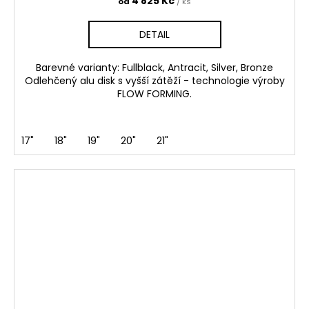
4 825 Kč
od
/ ks
DETAIL
Barevné varianty: Fullblack, Antracit, Silver, Bronze
Odlehčený alu disk s vyšší zátěží - technologie výroby
FLOW FORMING.
17"
18"
19"
20"
21"