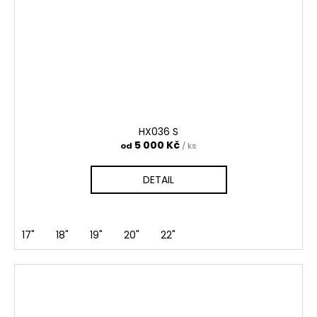
HX036 S
5 000 Kč
od
/ ks
DETAIL
17"
18"
19"
20"
22"