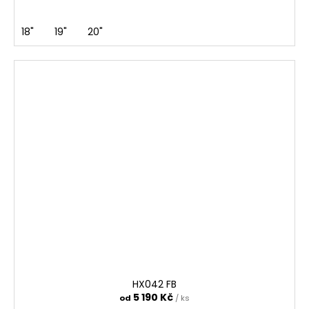
18"
19"
20"
HX042 FB
5 190 Kč
od
/ ks