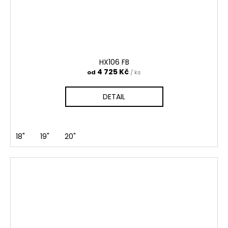
HX106 FB
4 725 Kč
od
/ ks
DETAIL
18"
19"
20"