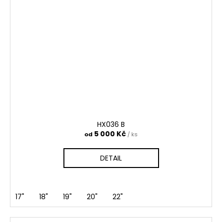
HX036 B
5 000 Kč
od
/ ks
DETAIL
17"
18"
19"
20"
22"