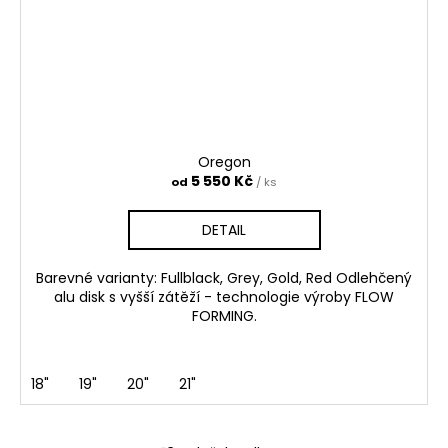
Oregon
5 550 Kč
od
/ ks
DETAIL
Barevné varianty: Fullblack, Grey, Gold, Red Odlehčený
alu disk s vyšší zátěží - technologie výroby FLOW
FORMING.
18"
19"
20"
21"