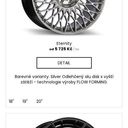
č
o
u
d
j
e
u
m
k
e
t
ů
Eternity
GMP
5 725 Kč
od
/ ks
BOOSTER
4
DETAIL
050
Kč
Barevné varianty: Silver Odlehčený alu disk s vyšší
zátěží - technologie výroby FLOW FORMING.
18"
19"
20"