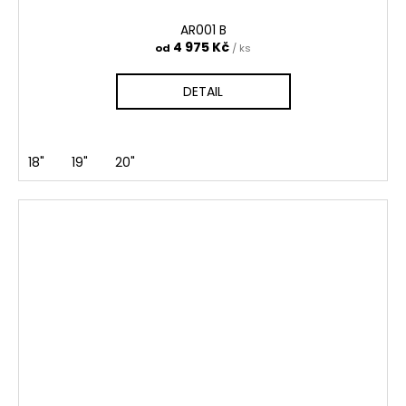
AR001 B
4 975 Kč
od
/ ks
DETAIL
18"
19"
20"