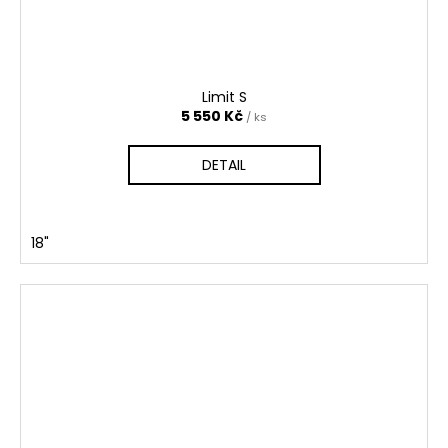
Limit S
5 550 Kč
/ ks
DETAIL
18"