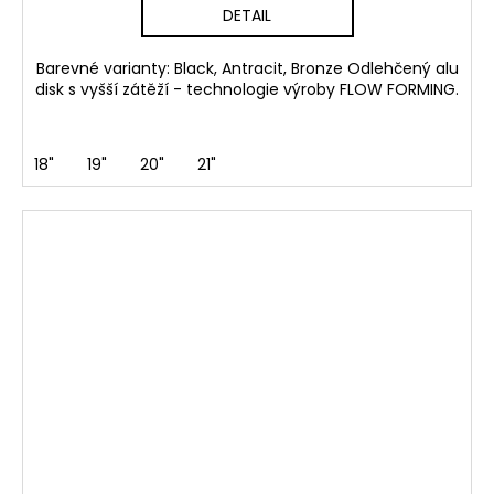
DETAIL
Barevné varianty: Black, Antracit, Bronze Odlehčený alu
disk s vyšší zátěží - technologie výroby FLOW FORMING.
18"
19"
20"
21"