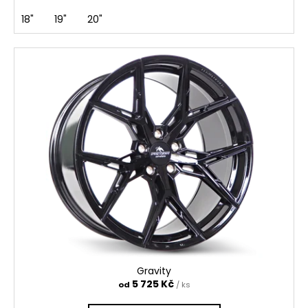
18"
19"
20"
Gravity
5 725 Kč
od
/ ks