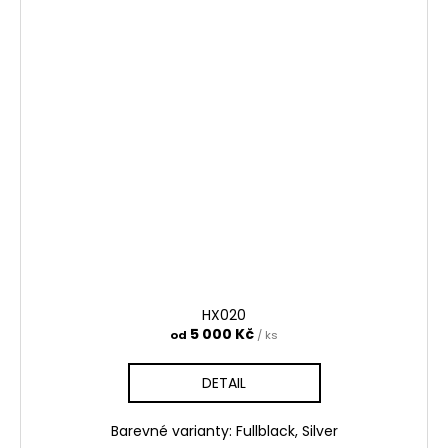
HX020
5 000 Kč
od
/ ks
DETAIL
Barevné varianty: Fullblack, Silver