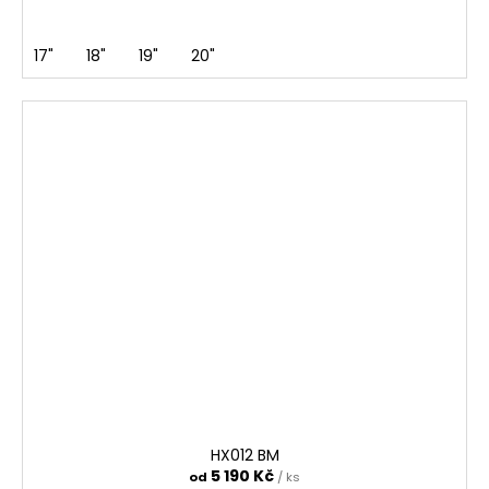
17"
18"
19"
20"
HX012 BM
5 190 Kč
od
/ ks