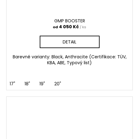
GMP BOOSTER
4 050 Kč
od
/ ks
DETAIL
Barevné varianty: Black, Anthracite (Certifikace: TÜV,
KBA, ABE, Typový list)
17"
18"
19"
20"