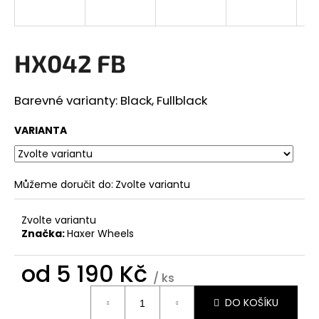
a
j
í
HX042 FB
t
?
Barevné varianty: Black, Fullblack
VARIANTA
HLEDAT
Můžeme doručit do:
Zvolte variantu
Zvolte variantu
D
Značka:
Haxer Wheels
o
p
od
5 190 Kč
o
/ ks
r
Měrná
DO KOŠÍKU
u
cena: