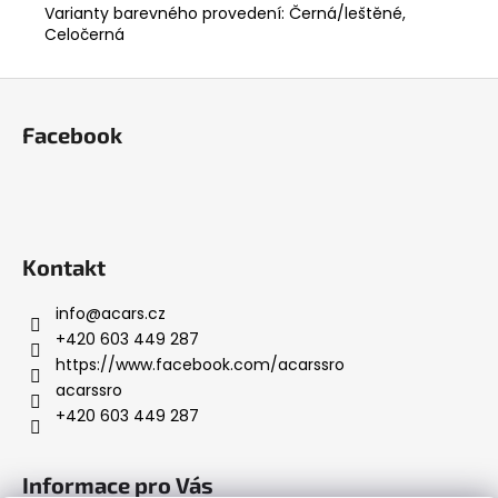
Varianty barevného provedení: Černá/leštěné,
Celočerná
Z
á
Facebook
p
a
t
í
Kontakt
info
@
acars.cz
+420 603 449 287
https://www.facebook.com/acarssro
acarssro
+420 603 449 287
Informace pro Vás