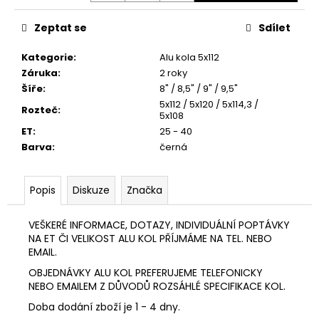
č
u
Zeptat se
Sdílet
j
e
Kategorie
:
Alu kola 5x112
m
Záruka
:
2 roky
e
Šíře
:
8" / 8,5" / 9" / 9,5"
5x112 / 5x120 / 5x114,3 /
Rozteč
:
5x108
GMP
ET
:
25 - 40
BOOSTER
Barva
:
černá
4
050
Kč
Popis
Diskuze
Značka
VEŠKERÉ INFORMACE, DOTAZY, INDIVIDUÁLNÍ POPTÁVKY
NA ET ČI VELIKOST ALU KOL PŘÍJMÁME NA TEL. NEBO
EMAIL.
OBJEDNÁVKY ALU KOL PREFERUJEME TELEFONICKY
NEBO EMAILEM Z DŮVODŮ ROZSÁHLÉ SPECIFIKACE KOL.
Doba dodání zboží je 1 - 4 dny.