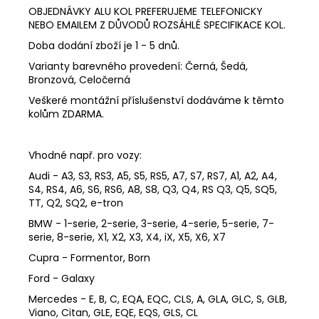
OBJEDNÁVKY ALU KOL PREFERUJEME TELEFONICKY
NEBO EMAILEM Z DŮVODŮ ROZSÁHLÉ SPECIFIKACE KOL.
Doba dodání zboží je 1 - 5 dnů.
Varianty barevného provedení: Černá, Šedá,
Bronzová, Celočerná
Veškeré montážní příslušenství dodáváme k těmto
kolům ZDARMA.
Vhodné např. pro vozy:
Audi - A3, S3, RS3, A5, S5, RS5, A7, S7, RS7, A1, A2, A4,
S4, RS4, A6, S6, RS6, A8, S8, Q3, Q4, RS Q3, Q5, SQ5,
TT, Q2, SQ2, e-tron
BMW - 1-serie, 2-serie, 3-serie, 4-serie, 5-serie, 7-
serie, 8-serie, X1, X2, X3, X4, iX, X5, X6, X7
Cupra - Formentor, Born
Ford - Galaxy
Mercedes - E, B, C, EQA, EQC, CLS, A, GLA, GLC, S, GLB,
Viano, Citan, GLE, EQE, EQS, GLS, CL