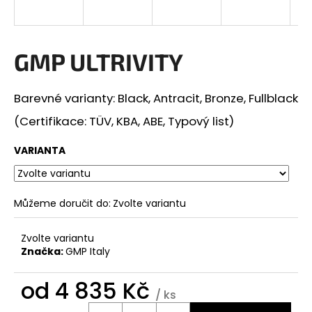
a
j
í
GMP ULTRIVITY
t
?
Barevné varianty: Black, Antracit, Bronze, Fullblack
(Certifikace: TÜV, KBA, ABE, Typový list)
VARIANTA
HLEDAT
Můžeme doručit do:
Zvolte variantu
D
o
Zvolte variantu
Značka:
GMP Italy
p
o
od
4 835 Kč
r
/ ks
u
Měrná