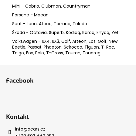
Mini - Cabrio, Clubman, Countryman
Porsche - Macan
Seat - Leon, Ateca, Tarraco, Toledo
Škoda - Octavia, Superb, Kodiaq, Karoq, Enyaq, Yeti
Volkswagen - ID.4, ID.3, Golf, Arteon, Eos, Golf, New
Beetle, Passat, Phaeton, Scirocco, Tiguan, T-Roc,
Taigo, Fox, Polo, T-Cross, Touran, Touareg
Z
á
Facebook
p
a
t
í
Kontakt
info
@
acars.cz
+420 603 449 287