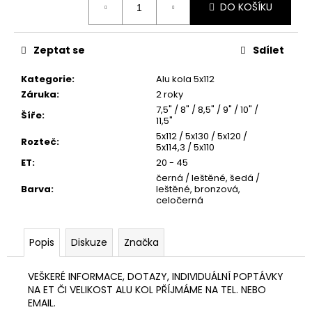
č
DO KOŠÍKU
cena:
u
j
e
Zeptat se
Sdílet
m
e
Kategorie
:
Alu kola 5x112
Záruka
:
2 roky
7,5" / 8" / 8,5" / 9" / 10" /
Šíře
:
GMP
11,5"
LUNICA
5x112 / 5x130 / 5x120 /
Rozteč
:
5x114,3 / 5x110
4
745
ET
:
20 - 45
Kč
černá / leštěné, šedá /
Barva
:
leštěné, bronzová,
celočerná
Popis
Diskuze
Značka
VEŠKERÉ INFORMACE, DOTAZY, INDIVIDUÁLNÍ POPTÁVKY
NA ET ČI VELIKOST ALU KOL PŘÍJMÁME NA TEL. NEBO
EMAIL.