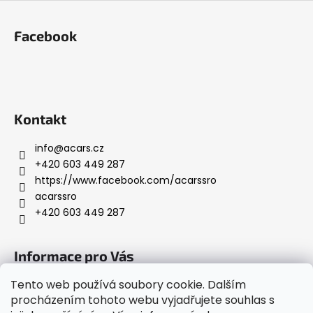
Z
á
Facebook
p
a
t
í
Kontakt
info
@
acars.cz
+420 603 449 287
https://www.facebook.com/acarssro
acarssro
+420 603 449 287
Informace pro Vás
Tento web používá soubory cookie. Dalším
Napište nám
procházením tohoto webu vyjadřujete souhlas s
Obchodní podmínky