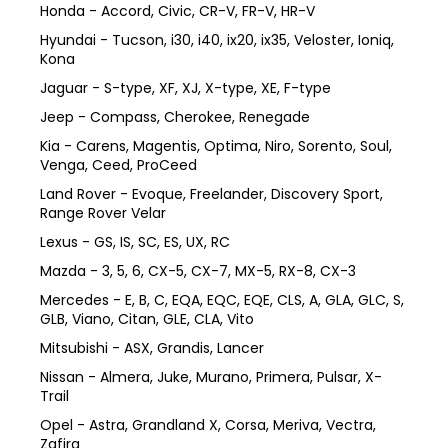
Honda - Accord, Civic, CR-V, FR-V, HR-V
Hyundai - Tucson, i30, i40, ix20, ix35, Veloster, Ioniq,
Kona
Jaguar - S-type, XF, XJ, X-type, XE, F-type
Jeep - Compass, Cherokee, Renegade
Kia - Carens, Magentis, Optima, Niro, Sorento, Soul,
Venga, Ceed, ProCeed
Land Rover - Evoque, Freelander, Discovery Sport,
Range Rover Velar
Lexus - GS, IS, SC, ES, UX, RC
Mazda - 3, 5, 6, CX-5, CX-7, MX-5, RX-8, CX-3
Mercedes - E, B, C, EQA, EQC, EQE, CLS, A, GLA, GLC, S,
GLB, Viano, Citan, GLE, CLA, Vito
Mitsubishi - ASX, Grandis, Lancer
Nissan - Almera, Juke, Murano, Primera, Pulsar, X-
Trail
Opel - Astra, Grandland X, Corsa, Meriva, Vectra,
Zafira