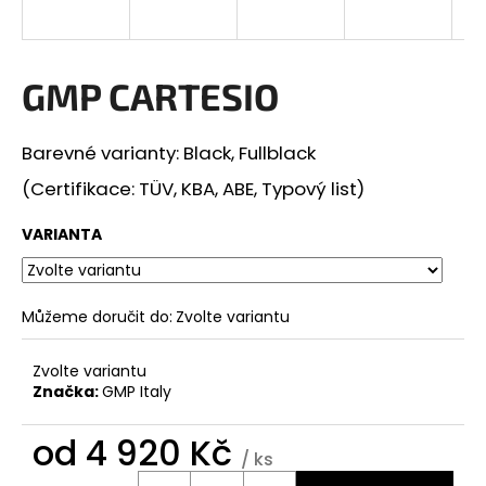
a
j
í
GMP CARTESIO
t
?
Barevné varianty: Black, Fullblack
(Certifikace: TÜV, KBA, ABE, Typový list)
VARIANTA
HLEDAT
Můžeme doručit do:
Zvolte variantu
D
o
Zvolte variantu
Značka:
GMP Italy
p
o
od
4 920 Kč
r
/ ks
u
Měrná