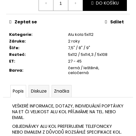
č
DO KOŠÍKU
cena:
u
j
e
Zeptat se
Sdílet
m
e
Kategorie
:
Alu kola 5x112
Záruka
:
2 roky
Šíře
:
7,5" / 8" / 9"
GMP
Rozteč
:
5x112 / 5x114,3 / 5x108
BOOSTER
ET
:
27 - 45
4
černá / leštěné,
050
Barva
:
celočerná
Kč
Popis
Diskuze
Značka
VEŠKERÉ INFORMACE, DOTAZY, INDIVIDUÁLNÍ POPTÁVKY
NA ET ČI VELIKOST ALU KOL PŘÍJMÁME NA TEL. NEBO
EMAIL.
OBJEDNÁVKY ALU KOL PREFERUJEME TELEFONICKY
NEBO EMAILEM Z DŮVODŮ ROZSÁHLÉ SPECIFIKACE KOL.