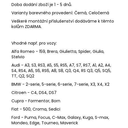
Doba dodání zboží je 1 - 5 dnů.
Varianty barevného provedení: Černá, Celočerná
Veškeré montážní příslušenství dodáváme k těmto
kolům ZDARMA.
Vhodné např. pro vozy:
Alfa Romeo - 159, Brera, Giulietta, Spider, Giulia,
Stelvio
Audi - A3, S3, RS3, A5, S5, RS5, A7, S7, RS7, A1, A2, A4,
S4, RS4, A6, S6, RS6, A8, S8, Q3, Q4, RS Q3, Q5, SQ5,
TT, Q2, SQ2
BMW - 2-serie, 5-serie, 6-serie, 7-serie, X3, X4, X2
Citroen - C4, DS4, DS7
Cupra - Formentor, Born
Fiat - 500, Croma, Sedici
Ford - Puma, Focus, C-Max, Galaxy, Kuga, S-max,
Mondeo, Edge, Tourneo, Maverick