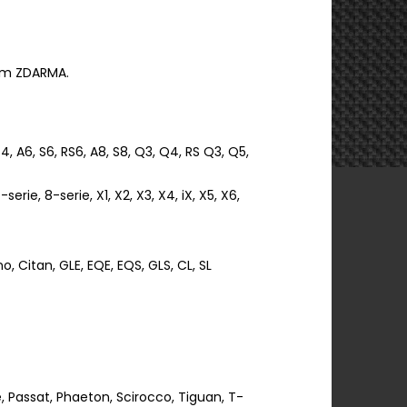
ům ZDARMA.
RS4, A6, S6, RS6, A8, S8, Q3, Q4, RS Q3, Q5,
serie, 8-serie, X1, X2, X3, X4, iX, X5, X6,
o, Citan, GLE, EQE, EQS, GLS, CL, SL
le, Passat, Phaeton, Scirocco, Tiguan, T-