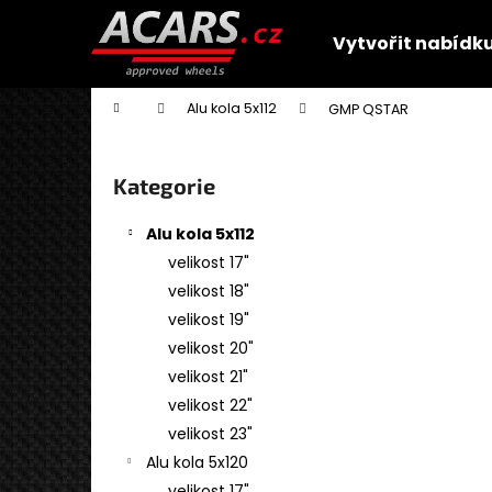
K
Přejít
na
o
Vytvořit nabídk
obsah
Zpět
Zpět
š
do
do
í
Domů
Alu kola 5x112
GMP QSTAR
obchodu
obchodu
k
P
o
Přeskočit
Kategorie
s
kategorie
t
Alu kola 5x112
r
velikost 17"
a
velikost 18"
n
velikost 19"
n
velikost 20"
í
velikost 21"
p
velikost 22"
a
velikost 23"
n
Alu kola 5x120
GMP MENTOR
e
velikost 17"