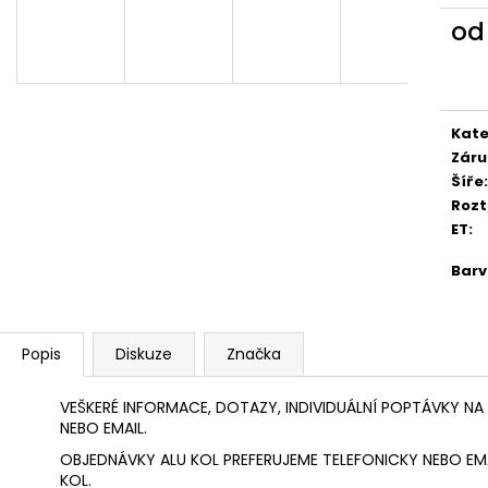
4 745 Kč
5 725 Kč
o
Měr
cena
Kate
Záru
Šíře
:
Rozt
ET
:
Bar
Popis
Diskuze
Značka
VEŠKERÉ INFORMACE, DOTAZY, INDIVIDUÁLNÍ POPTÁVKY NA E
NEBO EMAIL.
OBJEDNÁVKY ALU KOL PREFERUJEME TELEFONICKY NEBO EM
KOL.