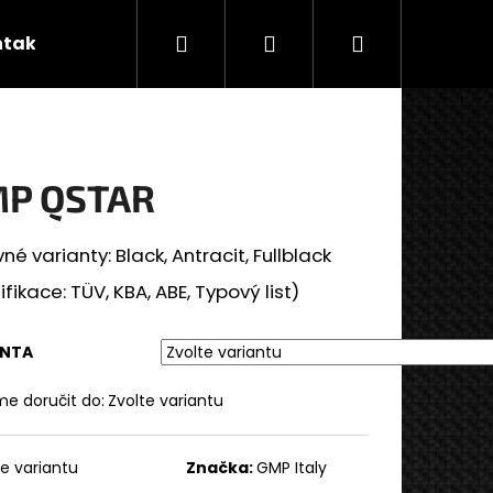
Hledat
Přihlášení
Nákupní
ntakty
Značky
košík
P QSTAR
né varianty: Black, Antracit, Fullblack
ifikace: TÜV, KBA, ABE, Typový list)
ANTA
e doručit do:
Zvolte variantu
te variantu
Značka:
GMP Italy