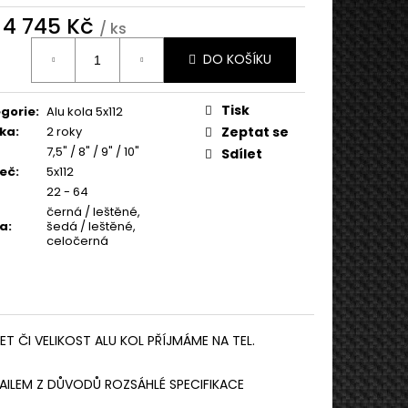
d
4 745 Kč
/ ks
ná
DO KOŠÍKU
:
Tisk
gorie
:
Alu kola 5x112
ka
:
2 roky
Zeptat se
7,5" / 8" / 9" / 10"
Sdílet
eč
:
5x112
22 - 64
černá / leštěné,
va
:
šedá / leštěné,
celočerná
T ČI VELIKOST ALU KOL PŘÍJMÁME NA TEL.
AILEM Z DŮVODŮ ROZSÁHLÉ SPECIFIKACE