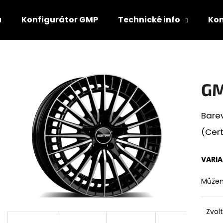
u
Konfigurátor GMP
Technické info
Ko
Co potřebujete najít?
GM
HLEDAT
Barev
(Cert
Doporučujeme
VARI
Můžem
Zvol
GMP LUNICA
GRAVITY