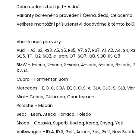
Doba dodání zboží je 1 - 5 dnů.
Varianty barevného provedení: Černá, Šedá, Celočerná
Veškeré montážní příslušenství dodáváme k těmto kol
Vhoné např. pro vozy:
Audi - A3, S3, RS3, A5, S5, RS5, A7, S7, RS7, A1, A2, A4, S4, 
SQ5, TT, Q2, SQ2, e-tron, Q7, SQ7, Q8, SQ8, RS Q8
BMW - 1-serie, 2-serie, 3-serie, 4-serie, 5-serie, 6-serie, 7-
X7, i4
Cupra - Formentor, Born
Mercedes - E, B, C, EQA, EQC, CLS, A, GLA, GLC, S, GLB, Vian
Mini - Cabrio, Clubman, Countryman
Porsche - Macan
Seat - Leon, Ateca, Tarraco, Toledo
Škoda - Octavia, Superb, Kodiaq, Karoq, Enyaq, Yeti
Volkswagen - ID.4, ID.3, Golf, Arteon, Eos, Golf, New Beet