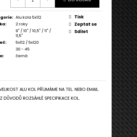
:
Tisk
gorie
:
Alu kola 5x112
ka
:
2 roky
Zeptat se
9" / 10" / 10,5" / 11" /
Sdílet
11,5"
eč
:
5x112 / 5x120
30 - 45
va
:
černá
VELIKOST ALU KOL PŘÍJMÁME NA TEL. NEBO EMAIL.
Z DŮVODŮ ROZSÁHLÉ SPECIFIKACE KOL.