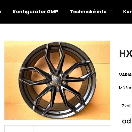
u
Konfigurátor GMP
Technické info
Ko
Co potřebujete najít?
HX
HLEDAT
VARI
Doporučujeme
Můžem
Zvol
o
Měr
GMP LUNICA
GRAVITY