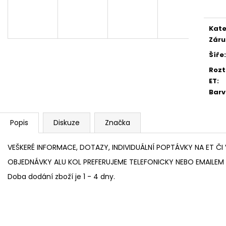
cena
4 745 Kč
5 725 Kč
Kate
Záru
Šíře
:
Rozt
ET
:
Bar
Popis
Diskuze
Značka
VEŠKERÉ INFORMACE, DOTAZY, INDIVIDUÁLNÍ POPTÁVKY NA ET ČI 
OBJEDNÁVKY ALU KOL PREFERUJEME TELEFONICKY NEBO EMAILEM 
Doba dodání zboží je 1 - 4 dny.