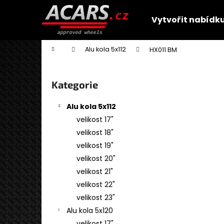
K
Přejít
na
o
Vytvořit nabídk
obsah
Zpět
Zpět
š
do
do
í
Domů
Alu kola 5x112
HX011 BM
obchodu
obchodu
k
P
o
Přeskočit
Kategorie
s
kategorie
t
Alu kola 5x112
r
velikost 17"
a
velikost 18"
n
velikost 19"
n
velikost 20"
í
velikost 21"
p
velikost 22"
a
velikost 23"
n
Alu kola 5x120
GMP MENTOR
e
velikost 17"