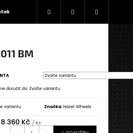
Hledat
Přihlášení
Nákupní
ntakty
Značky
košík
011 BM
ANTA
e doručit do:
Zvolte variantu
te variantu
Značka:
Haxer Wheels
d
8 360 Kč
/ ks
ná
DO KOŠÍKU